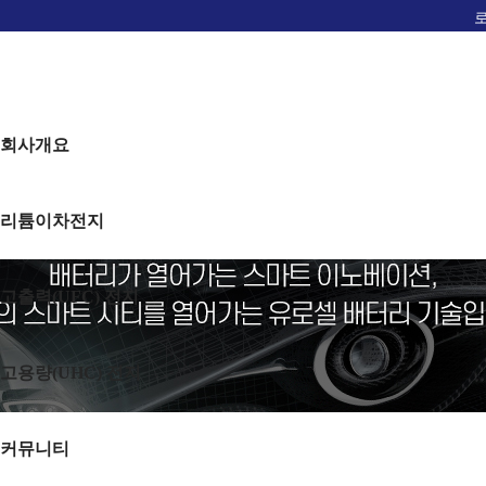
회사개요
리튬이차전지
고출력(UFC) 전지
고용량(UHC) 전지
커뮤니티