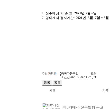
1.
신주배정 기 준 일
:
2021
년 5
월 6
일
2.
명의개서 정지기간
:
2021
년 5
월 7
일
~ 5
월
추천
0
반대
0
등록자
등록일
조회
2021-04-09 11:27
6,396
유로셀
등록
목록
사진
제목
제3자배정 신주발행 공고