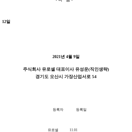
 12
일
2021
년
4
월 9일
주식회사 유로셀 대표이사 유성운
(
직인생략
)
경기도 오산시 가장산업서로
54
등록자
등록일
유로셀
11.01