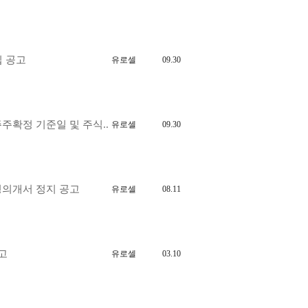
집 공고
유로셀
09.30
주확정 기준일 및 주식..
유로셀
09.30
명의개서 정지 공고
유로셀
08.11
고
유로셀
03.10