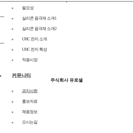
필요성
변 경 전
변 경 후
실리콘 음극재 소개1
이병관 대표이사 (기술,영업)
실리콘 음극재 소개2
강권도 대표이사
허 윤 대표이사 (재무,경영)
UHC 전지 소개
UHC 전지 특성
적용시장
2023
년
04
월
06
일
커뮤니티
주식회사 유로셀
경기도 오산시 가장산업서로
54
공지사항
홍보자료
대표이사 허 윤
(
직인 생략
)
채용정보
오시는길