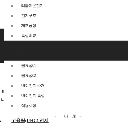
리튬이온전지
전지구조
제조공정
공지사항
특성비교
고출력(UFC) 전지
필요성01
필요성02
UFC 전지 소개
에 따라
2023
년 04월 0
6
일 이사회를 개최하여 상법 등 관련 법령의 규
UFC 전지 특성
습니다
.
적용시장
-
아
래
-
고용량(UHC) 전지