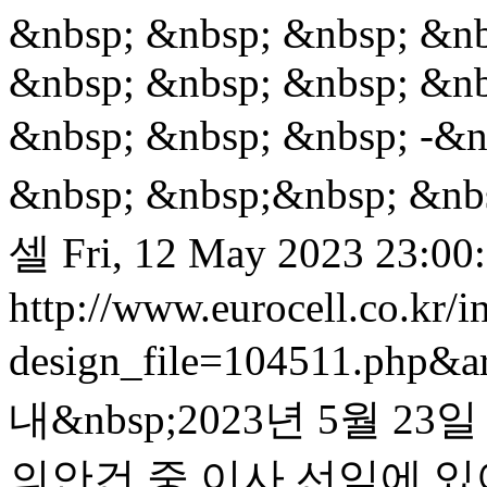
&nbsp; &nbsp; &nbsp; &nb
&nbsp; &nbsp; &nbsp; &nb
&nbsp; &nbsp; &nbsp; -&
&nbsp; &nbsp;&nbsp; &nb
셀
Fri, 12 May 2023 23:00
http://www.eurocell.co.kr/in
design_file=104511.php&a
내&nbsp;2023년 5월 
의안건 중 이사 선임에 있