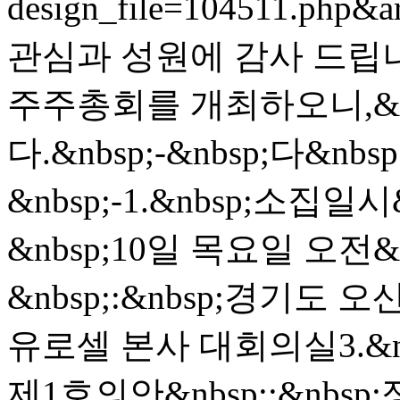
design_file=104511.php&a
관심과 성원에 감사 드립니
주주총회를 개최하오니,&n
다.&nbsp;-&nbsp;다&nbsp
&nbsp;-1.&nbsp;소집일시&
&nbsp;10일 목요일 오전&
&nbsp;:&nbsp;경기도 
유로셀 본사 대회의실3.&n
제1호의안&nbsp;:&nbsp;정