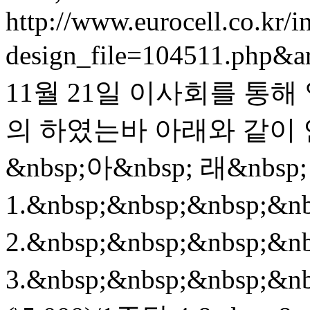
http://www.eurocell.co.kr/in
design_file=104511.php&a
11월 21일 이사회를 통
의 하였는바 아래와 같이 안
&nbsp;아&nbsp; 래&nbsp; 
1.&nbsp;&nbsp;&nbsp;&
2.&nbsp;&nbsp;&nbsp;
3.&nbsp;&nbsp;&nbsp