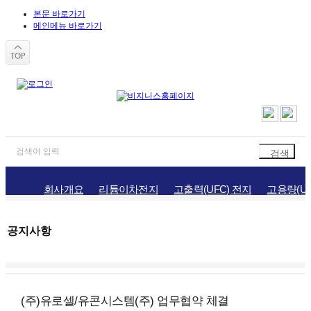
본문 바로가기
메인메뉴 바로가기
회사개요
리튬이차전지
고출력(UFC) 전지
고용량(UH
공지사항
홍보자료
채용정보
오시는길
공지사항
(주)유로셀/유콘시스템(주) 업무협약 체결