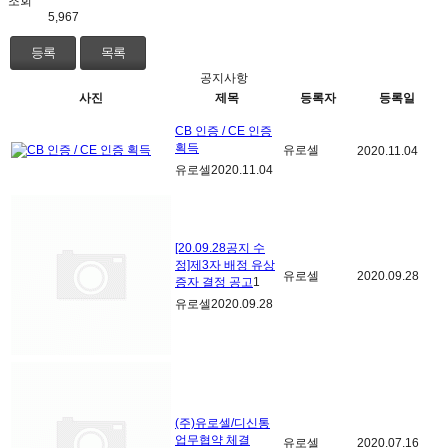
조회
5,967
등록
목록
공지사항
사진
제목
등록자
등록일
CB 인증 / CE 인증
획득
유로셀
2020.11.04
유로셀
2020.11.04
[20.09.28공지 수
정]제3자 배정 유상
유로셀
2020.09.28
증자 결정 공고
1
유로셀
2020.09.28
(주)유로셀/디신통
업무협약 체결
유로셀
2020.07.16