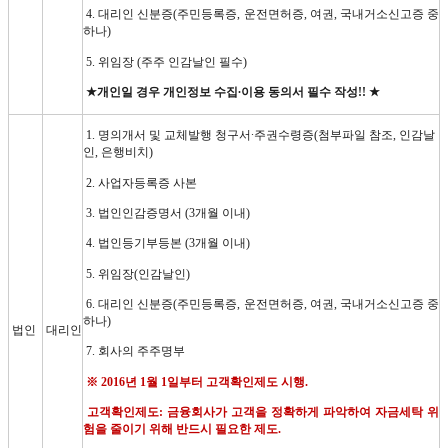
4.
대리인 신분증
(
주민등록증
,
운전면허증
,
여권
,
국내거소신고증 중
하나
)
5.
위임장
(
주주 인감날인 필수
)
★
개인일 경우 개인정보 수집
∙
이용 동의서 필수 작성
!! ★
1.
명의개서 및 교체발행 청구서
∙
주권수령증
(
첨부파일 참조
,
인감날
인
,
은행비치
)
2.
사업자등록증 사본
3.
법인인감증명서
(3
개월 이내
)
4.
법인등기부등본
(3
개월 이내
)
5.
위임장
(
인감날인
)
6.
대리인 신분증
(
주민등록증
,
운전면허증
,
여권
,
국내거소신고증 중
하나
)
법인
대리인
7.
회사의 주주명부
※
2016
년
1
월
1
일부터 고객확인제도 시행
.
고객확인제도
:
금융회사가 고객을 정확하게 파악하여 자금세탁 위
험을 줄이기 위해 반드시 필요한 제도
.