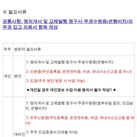
※
필요서류
공통사항
:
명의개서 및 교체발행 청구서·주권수령증
(
은행비치
)
의
주권 입고 의뢰서 항목 작성
주주
방문자
필요서류
1.
명의개서 및 교체발행 청구서
∙
주권수령증
(
은행비치
)
2.
신분증
(
주민등록증
,
운전면허증
,
여권
,
국내거소신고증 중 하나
)
개인
본인
3.
도장
(
주주 본인 방문 시 서명 가능
)
★
개인일 경우 개인정보 수집
∙
이용 동의서 필수 작성
!! ★
1.
명의개서 및 교체발행 청구서
∙
주권수령증
(
첨부파일 참조
,
인감날
인
,
은행비치
)
2.
주주신분증
(
주민등록증
,
운전면허증
,
여권
,
국내거소신고증 중 하
나
)
3.
주주 인감증명서
(3
개월 이내
)
대리인