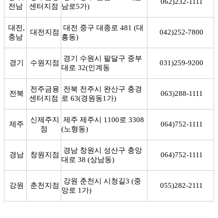
062)232-111
1
전남
센터지점
남로
5
가
)
대전,
대전 중구 대종로
481 (
대
대전지점
042)252-780
0
충남
흥동
)
경기 수원시 팔달구 중부
경기
수원지점
031)259-9200
대로
32(
인계동
전주금융
전북 전주시 완산구 충경
전북
063)288-1111
센터지점
로
63(
경원동
1
가
)
신제주지
제주 제주시
1100
로
3308
제주
064)752-1111
점
(
노형동
)
경남 창원시 성산구 충앙
경남
창원지점
064)752-1111
대로
38 (
상남동
)
강원 춘천시 시청길
3 (
중
강원
춘천지점
055)282-2111
앙로
1
가
)