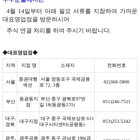
4월 14일부터 아래 필요 서류를 지참하여 가까운
대표영업점을 방문하시어
주식 연결 처리를 하여 주시기 바랍니다.
◆대표영업점
◆
지역
지점 명
소재
지
전화번
호
증권대행
서울 영등포구 국제금융
서울
02)368-5800
섹션
로
72, 3
층
동광동지
부산 중구 광복로
97
번
부산
051)246-7511
점
길
18(
동광동
2
가
)
대구,
대구 중구 국채보상로
611
대구지점
053)253.5242
경북
대구시티센터
(
공평동
)
광주,
광주금융
광주 동구 금남로
190(
금