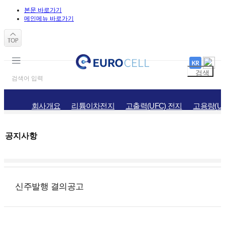
본문 바로가기
메인메뉴 바로가기
회사개요
리튬이차전지
고출력(UFC) 전지
고용량(UH
공지사항
홍보자료
채용정보
오시는길
공지사항
신주발행 결의공고