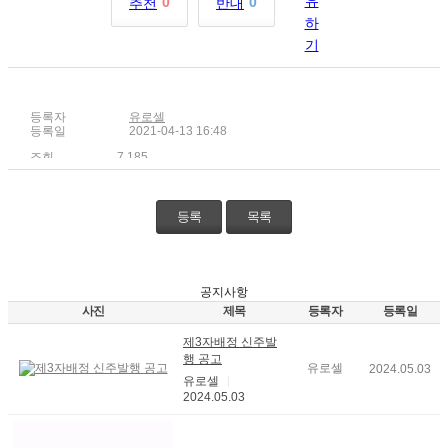
0
0
추천
반대
등록자
유로셀
등록일
2021-04-13 16:48
조회
7,185
등록
목록
공지사항
사진
제목
등록자
등록일
제3자배정 신주발
행 공고
유로셀
2024.05.03
유로셀
2024.05.03