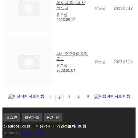
회 이사 후보자 사
퇴 안내
유로셀
2023.05.12
유로셀
2023.05.12
임시 주주총회 소집
공고
유로셀
2023.05.04
유로셀
2023.05.04
1
3
4
5
2
로그인
회원가입
PC버전
(c) eurocell.co.kr
l
이용약관
l
개인정보처리방침
Hosting by
오마이사이트