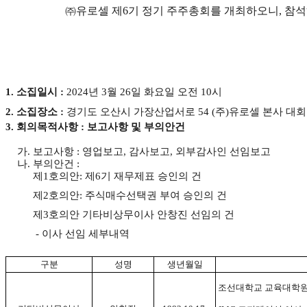
㈜유로셀 제6기 정기 주주총회를 개최하오니
, 참
1.
소집일시
:
2024
년
3
월
26
일 화요일 오전
10
시
2.
소집장소
:
경기도 오산시 가장산업서로
54 (
주
)
유로셀 본사 대
3.
회의목적사항
:
보고사항
및 부의안건
가
.
보고사항
: 영업보고, 감사보고, 외부감사인 선임보고
나
.
부의안건
:
제
1
호의안
:
제6기 재무제표 승인의 건
제2호의안
:
주식매수선택권 부여 승인의 건
제3호의안
기타비상무이사 안창진 선임의 건
- 이사 선임 세부내역
구분
성명
생년월일
조선대학교 교육대학원