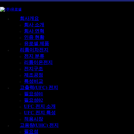
회사개요
회사 소개
회사 연혁
인증 현황
유로셀 제품
리튬이차전지
전지 분류
리튬이온전지
전지구조
제조공정
특성비교
고출력(UFC) 전지
필요성01
필요성02
UFC 전지 소개
UFC 전지 특성
적용시장
커뮤니티
고용량(UHC) 전지
공지사항
필요성