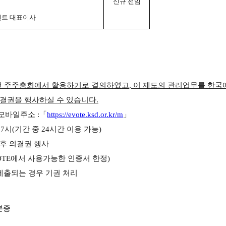
신규 선임
트 대표이사
번 주주총회에서 활용하기로 결의하였고
,
이 제도의 관리업무를 한
결권을 행사하실 수 있습니다
.
 모바일주소
:
「
https://evote.ksd.or.kr/m
」
7
시
(
기간 중
24
시간 이용 가능
)
후 의결권 행사
OTE
에서 사용가능한 인증서 한정
)
제출되는 경우 기권 처리
분증