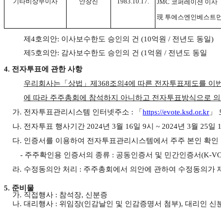
기타비상무이사
안창진
1983.10.17.
JMC 코퍼레이션 이사
現 투에스엔인베스트먼
제4호의안
:
이사보수한도 승인의 건 (10억원 / 전년도 동일)
제5
호의안
:
감사보수한도 승인의 건 (1억원 / 전년도 동일
4. 전자투표에 관한 사항
우리회사는「상법」제
368
조의
4
에 따른 전자투표제도를 이
에 따라 주주총회에 참석하지 아니하고 전자투표방식으로 의
가
.
전자투표관리시스템 인터넷주소
:
「
https://evote.ksd.or.kr
」
나
.
전자투표 행사기간
2024
년
3
월
16
일
9
시
~ 2024
년
3
월 25일
1
다
.
인증서를 이용하여 전자투표관리시스템에서 주주 본인 확인 
-
주주확인용 인증서의 종류
:
공동인증서 및 민간인증서
(K-V
라
.
수정동의안 처리
:
주주총회에서 의안에 관하여 수정동의가 
5. 준비물
가
. 직접행사 : 참석장, 신분증
나
. 대리행사 : 위임장(인감날인 및 인감증명서 첨부), 대리인 신