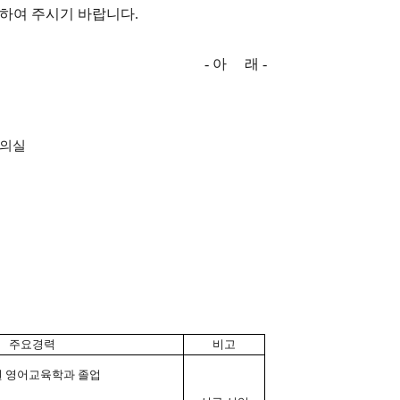
석하여 주시기 바랍니다.
-
아
래
-
회의실
주요경력
비고
 영어교육학과 졸업