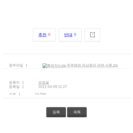
0
0
추천
반대
첨부파일
주주배정 유상증자 관련 서류.zip
등록자
유로셀
등록일
2021-04-09 11:27
조회
10,088
등록
목록