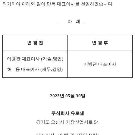
의거하여 아래와 같이 단독 대표이사를 선임하였습니다
.
-
아
래
-
변 경 전
변 경 후
이병관 대표이사 (기술,영업)
이병관 대표이사
허 윤 대표이사 (재무,경영)
2023
년
05
월
30
일
주식회사 유로셀
경기도 오산시 가장산업서로
54