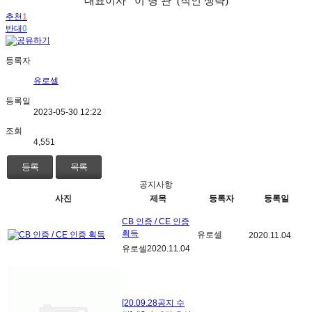
대표이사 이 병 관
(
직인 생략
)
추천
1
반대
0
등록자
유로셀
등록일
2023-05-30 12:22
조회
4,551
등록
목록
공지사항
사진
제목
등록자
등록일
CB 인증 / CE 인증
획득
유로셀
2020.11.04
유로셀
2020.11.04
[20.09.28공지 수