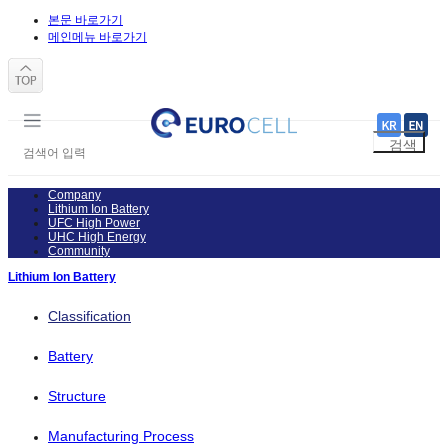
본문 바로가기
메인메뉴 바로가기
Company
Lithium Ion Battery
UFC High Power
UHC High Energy
Community
Lithium Ion Battery
Classification
Battery
Structure
Manufacturing Process