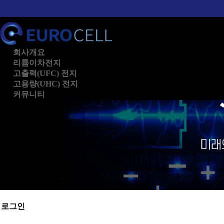
회사개요
리튬이차전지
고출력(UFC) 전지
고용량(UHC) 전지
커뮤니티
로그인